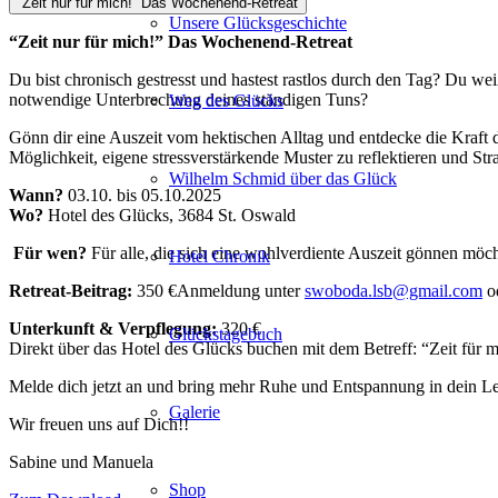
“Zeit nur für mich!” Das Wochenend-Retreat
Unsere Glücksgeschichte
“Zeit nur für mich!” Das Wochenend-Retreat
Du bist chronisch gestresst und hastest rastlos durch den Tag? Du weißt
notwendige Unterbrechung deines ständigen Tuns?
Weg des Glücks
Gönn dir eine Auszeit vom hektischen Alltag und entdecke die Kraft
Möglichkeit, eigene stressverstärkende Muster zu reflektieren und St
Wilhelm Schmid über das Glück
Wann?
03.10. bis 05.10.2025
Wo?
Hotel des Glücks, 3684 St. Oswald
Für wen?
Für alle, die sich eine wohlverdiente Auszeit gönnen möc
Hotel Chronik
Retreat-Beitrag:
350 €Anmeldung unter
swoboda.lsb@gmail.com
o
Unterkunft & Verpflegung:
320 €
Glückstagebuch
Direkt über das Hotel des Glücks buchen mit dem Betreff: “Zeit für m
Melde dich jetzt an und bring mehr Ruhe und Entspannung in dein L
Galerie
Wir freuen uns auf Dich!!
Sabine und Manuela
Shop