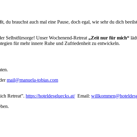
, du brauchst auch mal eine Pause, doch egal, wie sehr du dich beeilst, 
 der Selbstfürsorge! Unser Wochenend-Retreat
„Zeit nur für mich“
läd
rategien für mehr innere Ruhe und Zufriedenheit zu entwickeln.
hten.
der
mail@manuela-tobias.com
ich Retreat”.
https://hoteldesgluecks.at/
Email:
willkommen@hoteldesg
eben.