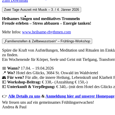
Zum Download
Zwei Tage Auszeit mit Musik – 3. / 4. Jänner 2026
Heilsames Singen und meditatives Trommeln
Freude erleben –
Stress abbauen – Energie tanken
!
Mehr Infos:
www.heilsame-rhythmen.com
„Familienstellen & Zellbewusstsein“ – Frühlings-Workshop
Spüre die Kraft von Aufstellungen, Meditation und Ritualen im Eink
zu finden.
Ein Wochenende für Körper, Seele und Geist mit Tiefgang, Transfo
📅
Wann?
17.04. – 19.04.2026
📍
Wo?
Hotel des Glücks, 3684 St. Oswald im Waldviertel
👥
Für wen?
Für alle, die innere Heilung, Lebenskraft und Klarheit 
💶
Workshop-Beitrag:
€ 338,- (Anzahlung € 150,-)
💶
Unterkunft & Verpflegung:
€ 340,- (mit dem Hotel des Glücks 
👉
Alle Details zu uns
&
Anmeldung hier auf unserer Homepage
Wir freuen uns auf ein gemeinsames Frühlingserwachen!
Andrea & Paul