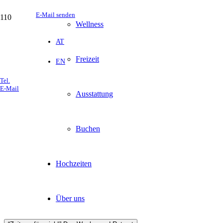
E-Mail senden
Wellness
AT
Freizeit
EN
Tel.
E-Mail
Ausstattung
Offene Seminare
Wir bieten Ihnen spannende und
Buchen
Hochzeiten
Über uns